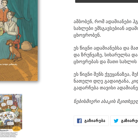
კალათი
ვამატებთ
ამბობენ, რომ ადამიანები ჰ
სახლები ემსგავსებიან ადამ
ცხოვრობენ.
ეს წიგნი ადამიანებსა და მ
და ზრუნვაზე, სიხარულსა დ
ცხოვრებას და მათი სახლის 
ეს წიგნი შენს ქვეყანაზეა,
ნათელი დღე გადაიტანა, კი
გადარჩება თავისი ადამიან
ნებისმიერი ასაკის მკითხვ
ᲒᲐᲖᲘᲐᲠᲔᲑᲐ
ᲒᲐᲖᲘᲐᲠᲔᲑᲐ
ᲒᲐᲖᲘᲐᲠᲔ
FACEBOOK-
ᲖᲔ