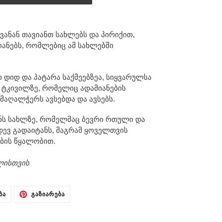
გვანან თავიანთ სახლებს და პირიქით,
იანებს, რომლებიც ამ სახლებში
ათ დიდ და პატარა საქმეებზეა, სიყვარულსა
ა ტკივილზე, რომელიც ადამიანების
მაღალჭერს ავსებდა და ავსებს.
 შენს სახლზე, რომელმაც ბევრი რთული და
დევ გადაიტანს, მაგრამ ყოველთვის
ების წყალობით.
ელისთვის
ᲒᲐᲖᲘᲐᲠᲔᲑᲐ
ᲛᲝᲜᲘᲨᲕᲜᲐ
ᲑᲐ
ᲒᲐᲖᲘᲐᲠᲔᲑᲐ
TWITTER-
PINTEREST-
ᲖᲔ
ᲖᲔ