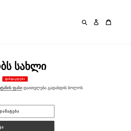
ძიება
შესვლა
კალათა
ობს სახლი
ᲤᲐᲡᲓᲐᲙᲚᲔᲑᲐ
იტანის ფასი
დაითვლება გადახდის ბოლოს
ᲓᲐᲛᲐᲢᲔᲑᲐ
ᲕᲐ